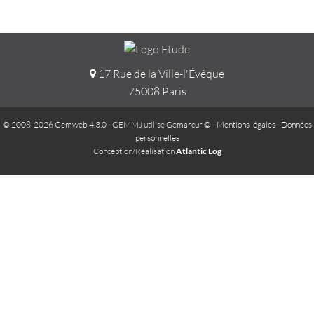
17 Rue de la Ville-l'Évêque
75008 Paris
© 2008-2026 Gemweb 4.3.0
- GEMMJ utilise
Gemarcur ©
-
Mentions légales
-
Données
personnelles
Conception/Réalisation
Atlantic Log