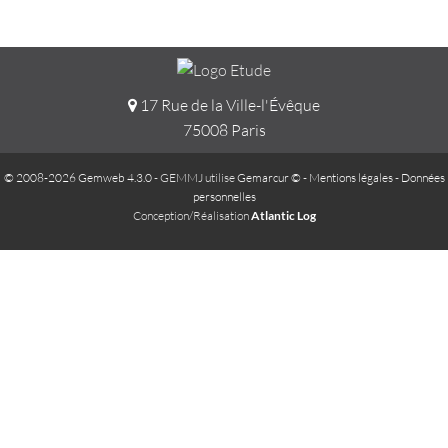
17 Rue de la Ville-l'Évêque
75008 Paris
© 2008-2026 Gemweb 4.3.0
- GEMMJ utilise
Gemarcur ©
-
Mentions légales
-
Données
personnelles
Conception/Réalisation
Atlantic Log