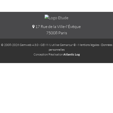
17 Rue de la Ville-l'Évêque
75008 Paris
© 2008-2026 Gemweb 4.3.0
- GEMMJ utilise
Gemarcur ©
-
Mentions légales
-
Données
personnelles
Conception/Réalisation
Atlantic Log