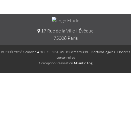
17 Rue de la Ville-l'Évêque
75008 Paris
© 2008-2026 Gemweb 4.3.0
- GEMMJ utilise
Gemarcur ©
-
Mentions légales
-
Données
personnelles
Conception/Réalisation
Atlantic Log