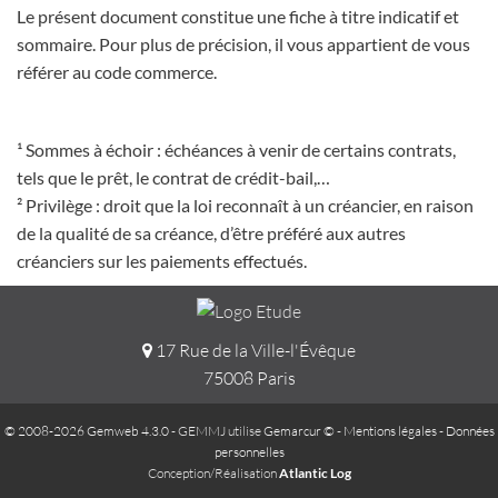
Le présent document constitue une fiche à titre indicatif et
sommaire. Pour plus de précision, il vous appartient de vous
référer au code commerce.
¹ Sommes à échoir : échéances à venir de certains contrats,
tels que le prêt, le contrat de crédit-bail,…
² Privilège : droit que la loi reconnaît à un créancier, en raison
de la qualité de sa créance, d’être préféré aux autres
créanciers sur les paiements effectués.
17 Rue de la Ville-l'Évêque
75008 Paris
© 2008-2026 Gemweb 4.3.0
- GEMMJ utilise
Gemarcur ©
-
Mentions légales
-
Données
personnelles
Conception/Réalisation
Atlantic Log