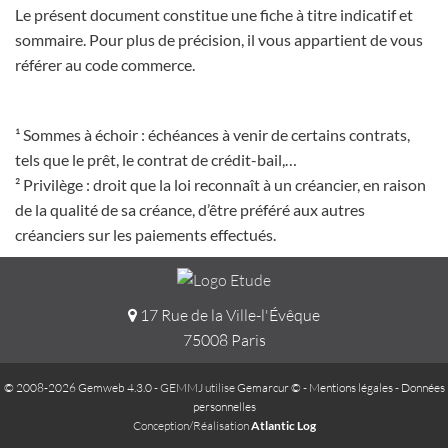
Le présent document constitue une fiche à titre indicatif et
sommaire. Pour plus de précision, il vous appartient de vous
référer au code commerce.
¹ Sommes à échoir : échéances à venir de certains contrats,
tels que le prêt, le contrat de crédit-bail,…
² Privilège : droit que la loi reconnaît à un créancier, en raison
de la qualité de sa créance, d’être préféré aux autres
créanciers sur les paiements effectués.
17 Rue de la Ville-l'Évêque
75008 Paris
© 2008-2026 Gemweb 4.3.0
- GEMMJ utilise
Gemarcur ©
-
Mentions légales
-
Données
personnelles
Conception/Réalisation
Atlantic Log