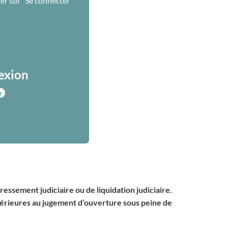
uer sur "Se connecter"
nexion
e
essement judiciaire ou de liquidation judiciaire.
antérieures au jugement d’ouverture sous peine de