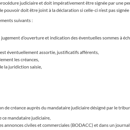
procédure judiciaire et doit impérativement être signée par une p
 pouvoir doit être joint à la déclaration si celle-ci n’est pas signée
éments suivants :
du jugement d’ouverture et indication des éventuelles sommes à écho
est éventuellement assortie, justificatifs afférents,
lement les créances,
e la juridiction saisie,
tion de créance auprès du mandataire judiciaire désigné par le trib
e ce mandataire judiciaire,
l des annonces civiles et commerciales (BODACC) et dans un journal