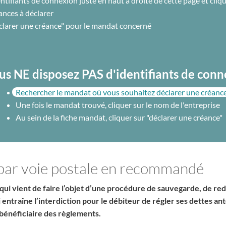
ntifiants de connexion juste en haut à droite de cette page et cliq
ances à déclarer
éclarer une créance" pour le mandat concerné
us NE disposez PAS d'identifiants de con
Rechercher le mandat où vous souhaitez déclarer une créanc
Une fois le mandat trouvé, cliquer sur le nom de l'entreprise
Au sein de la fiche mandat, cliquer sur "déclarer une créance"
 par voie postale en recommandé
qui vient de faire l’objet d’une procédure de sauvegarde, de redr
ci entraîne l’interdiction pour le débiteur de régler ses dettes 
bénéficiaire des règlements.