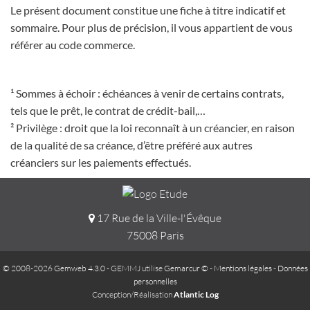
Le présent document constitue une fiche à titre indicatif et
sommaire. Pour plus de précision, il vous appartient de vous
référer au code commerce.
¹ Sommes à échoir : échéances à venir de certains contrats,
tels que le prêt, le contrat de crédit-bail,…
² Privilège : droit que la loi reconnaît à un créancier, en raison
de la qualité de sa créance, d’être préféré aux autres
créanciers sur les paiements effectués.
17 Rue de la Ville-l'Évêque
75008 Paris
© 2008-2026 Gemweb 4.3.0
- GEMMJ utilise
Gemarcur ©
-
Mentions légales
-
Données
personnelles
Conception/Réalisation
Atlantic Log