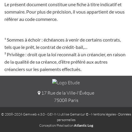
Le présent document constitue une fiche à titre indicatif et
sommaire. Pour plus de précision, il vous appartient de vous
référer au code commerce.
¹ Sommes à échoir : échéances à venir de certains contrats,
tels que le prêt, le contrat de crédit-bail,…
² Privilège : droit que la loi reconnaît à un créancier, en raison
de la qualité de sa créance, d’être préféré aux autres
créanciers sur les paiements effectués.
17 Rue de la Ville-l'Évêque
75008 Paris
© 2008-2026 Gemweb 4.3.0
- GEMMJ utilise
Gemarcur ©
-
Mentions légales
-
Données
personnelles
Conception/Réalisation
Atlantic Log