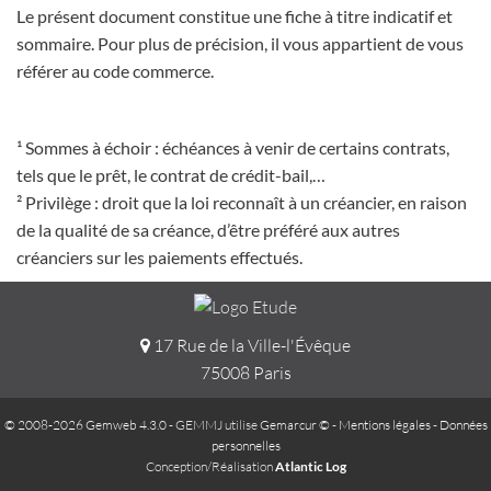
Le présent document constitue une fiche à titre indicatif et
sommaire. Pour plus de précision, il vous appartient de vous
référer au code commerce.
¹ Sommes à échoir : échéances à venir de certains contrats,
tels que le prêt, le contrat de crédit-bail,…
² Privilège : droit que la loi reconnaît à un créancier, en raison
de la qualité de sa créance, d’être préféré aux autres
créanciers sur les paiements effectués.
17 Rue de la Ville-l'Évêque
75008 Paris
© 2008-2026 Gemweb 4.3.0
- GEMMJ utilise
Gemarcur ©
-
Mentions légales
-
Données
personnelles
Conception/Réalisation
Atlantic Log