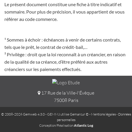
Le présent document constitue une fiche à titre indicatif et
sommaire. Pour plus de précision, il vous appartient de vous
référer au code commerce.
¹ Sommes à échoir : échéances à venir de certains contrats,
tels que le prêt, le contrat de crédit-bail,…
² Privilège : droit que la loi reconnaît à un créancier, en raison
de la qualité de sa créance, d’être préféré aux autres
créanciers sur les paiements effectués.
17 Rue de la Ville-l'Évêque
75008 Paris
© 2008-2026 Gemweb 4.3.0
- GEMMJ utilise
Gemarcur ©
-
Mentions légales
-
Données
personnelles
Conception/Réalisation
Atlantic Log