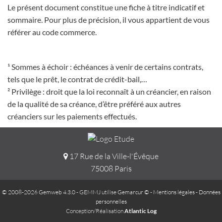
Le présent document constitue une fiche à titre indicatif et
sommaire. Pour plus de précision, il vous appartient de vous
référer au code commerce.
¹ Sommes à échoir : échéances à venir de certains contrats,
tels que le prêt, le contrat de crédit-bail,…
² Privilège : droit que la loi reconnaît à un créancier, en raison
de la qualité de sa créance, d’être préféré aux autres
créanciers sur les paiements effectués.
17 Rue de la Ville-l'Évêque
75008 Paris
© 2008-2026 Gemweb 4.3.0
- GEMMJ utilise
Gemarcur ©
-
Mentions légales
-
Données
personnelles
Conception/Réalisation
Atlantic Log