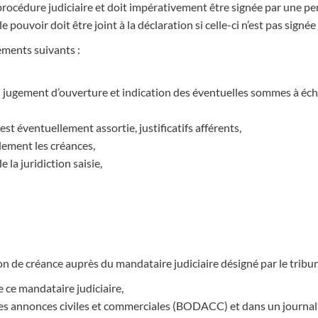
procédure judiciaire et doit impérativement être signée par une p
 pouvoir doit être joint à la déclaration si celle-ci n’est pas signée
éments suivants :
du jugement d’ouverture et indication des éventuelles sommes à écho
est éventuellement assortie, justificatifs afférents,
lement les créances,
e la juridiction saisie,
tion de créance auprès du mandataire judiciaire désigné par le trib
e ce mandataire judiciaire,
l des annonces civiles et commerciales (BODACC) et dans un journal