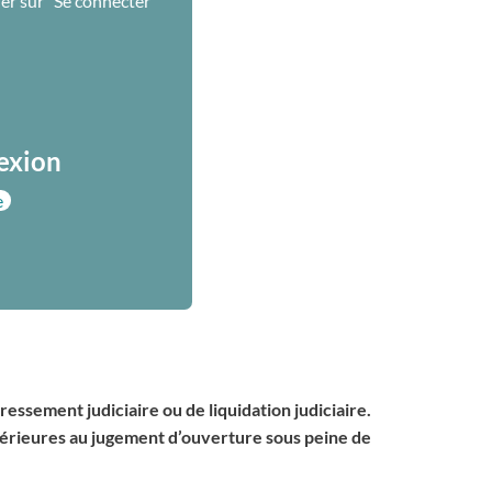
uer sur "Se connecter"
nexion
e
essement judiciaire ou de liquidation judiciaire.
antérieures au jugement d’ouverture sous peine de