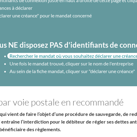
ntifiants de connexion juste en haut à droite de cette page et cliq
ances à déclarer
éclarer une créance" pour le mandat concerné
us NE disposez PAS d'identifiants de con
Rechercher le mandat où vous souhaitez déclarer une créanc
Une fois le mandat trouvé, cliquer sur le nom de l'entreprise
Au sein de la fiche mandat, cliquer sur "déclarer une créance"
 par voie postale en recommandé
qui vient de faire l’objet d’une procédure de sauvegarde, de redr
ci entraîne l’interdiction pour le débiteur de régler ses dettes 
bénéficiaire des règlements.