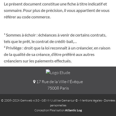
Le présent document constitue une fiche à titre indicatif et
sommaire. Pour plus de précision, il vous appartient de vous
référer au code commerce.
¹ Sommes à échoir : échéances à venir de certains contrats,
tels que le prêt, le contrat de crédit-bail,…
² Privilège : droit que la loi reconnaît à un créancier, en raison
de la qualité de sa créance, d’être préféré aux autres
créanciers sur les paiements effectués.
17 Rue de la Ville-l'Évêque
75008 Paris
© 2008-2026 Gemweb 4.3.0
- GEMMJ utilise
Gemarcur ©
-
Mentions légales
-
Données
personnelles
Conception/Réalisation
Atlantic Log