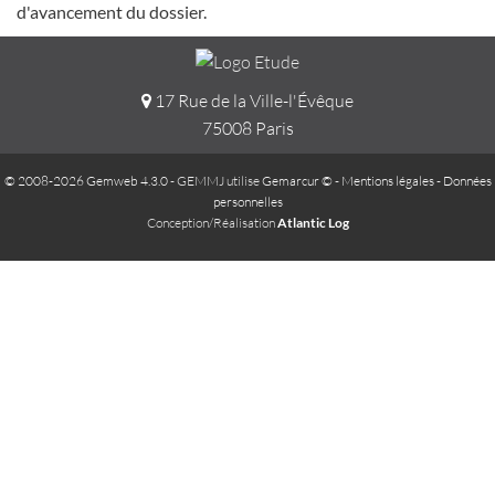
d'avancement du dossier.
17 Rue de la Ville-l'Évêque
75008 Paris
© 2008-2026 Gemweb 4.3.0
- GEMMJ utilise
Gemarcur ©
-
Mentions légales
-
Données
personnelles
Conception/Réalisation
Atlantic Log