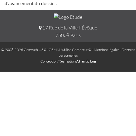
d'avancement du dossier.
17 Rue de la Ville-l'Évêque
75008 Paris
© 2008-2026 Gemweb 4.3.0
- GEMMJ utilise
Gemarcur ©
-
Mentions légales
-
Données
personnelles
Conception/Réalisation
Atlantic Log