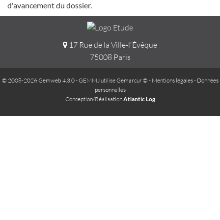
d'avancement du dossier.
17 Rue de la Ville-l'Évêque
75008 Paris
© 2008-2026 Gemweb 4.3.0
- GEMMJ utilise
Gemarcur ©
-
Mentions légales
-
Données
personnelles
Conception/Réalisation
Atlantic Log