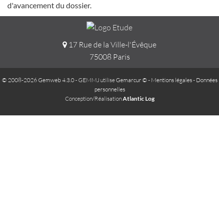
d'avancement du dossier.
17 Rue de la Ville-l'Évêque
75008 Paris
© 2008-2026 Gemweb 4.3.0
- GEMMJ utilise
Gemarcur ©
-
Mentions légales
-
Données
personnelles
Conception/Réalisation
Atlantic Log