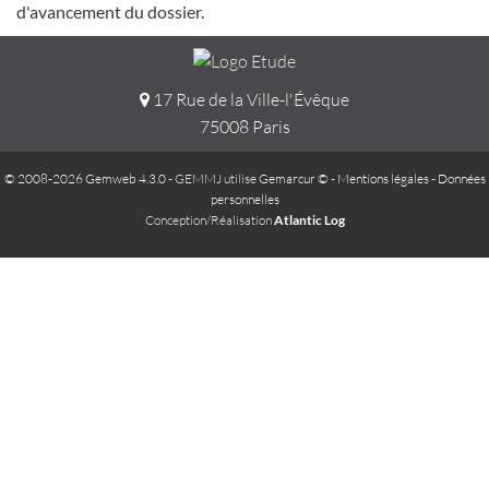
d'avancement du dossier.
17 Rue de la Ville-l'Évêque
75008 Paris
© 2008-2026 Gemweb 4.3.0
- GEMMJ utilise
Gemarcur ©
-
Mentions légales
-
Données
personnelles
Conception/Réalisation
Atlantic Log