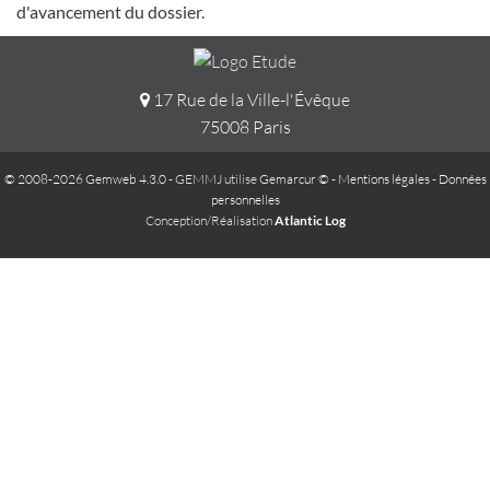
d'avancement du dossier.
17 Rue de la Ville-l'Évêque
75008 Paris
© 2008-2026 Gemweb 4.3.0
- GEMMJ utilise
Gemarcur ©
-
Mentions légales
-
Données
personnelles
Conception/Réalisation
Atlantic Log