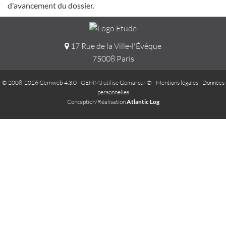
d'avancement du dossier.
17 Rue de la Ville-l'Évêque
75008 Paris
© 2008-2026 Gemweb 4.3.0
- GEMMJ utilise
Gemarcur ©
-
Mentions légales
-
Données
personnelles
Conception/Réalisation
Atlantic Log