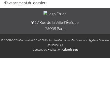
d'avancement du dossier.
17 Rue de la Ville-l'Évêque
75008 Paris
© 2008-2026 Gemweb 4.3.0
- GEMMJ utilise
Gemarcur ©
-
Mentions légales
-
Données
personnelles
Conception/Réalisation
Atlantic Log