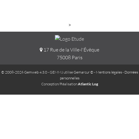
>
17 Rue de la Ville-l'Évêque
75008 Paris
© 2008-2026 Gemweb 4.3.0
- GEMMJ utilise
Gemarcur ©
-
Mentions légales
-
Données
personnelles
Conception/Réalisation
Atlantic Log