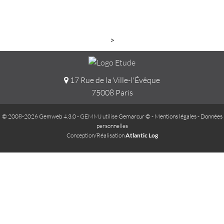
>
17 Rue de la Ville-l'Évêque
75008 Paris
© 2008-2026 Gemweb 4.3.0
- GEMMJ utilise
Gemarcur ©
-
Mentions légales
-
Données
personnelles
Conception/Réalisation
Atlantic Log