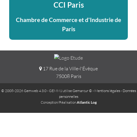
CCI Paris
Chambre de Commerce et d'Industrie de
Paris
17 Rue de la Ville-l'Évêque
75008 Paris
© 2008-2026 Gemweb 4.3.0
- GEMMJ utilise
Gemarcur ©
-
Mentions légales
-
Données
personnelles
Conception/Réalisation
Atlantic Log