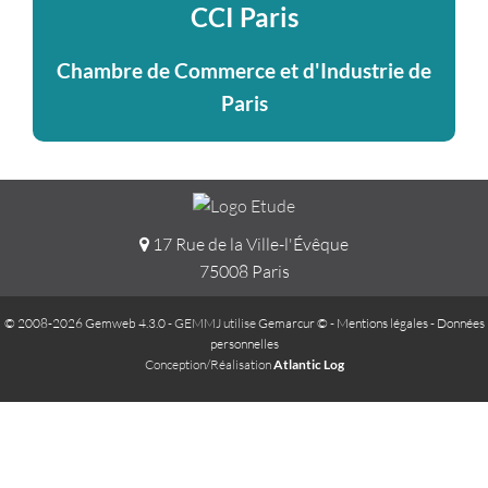
CCI Paris
Chambre de Commerce et d'Industrie de
Paris
17 Rue de la Ville-l'Évêque
75008 Paris
© 2008-2026 Gemweb 4.3.0
- GEMMJ utilise
Gemarcur ©
-
Mentions légales
-
Données
personnelles
Conception/Réalisation
Atlantic Log