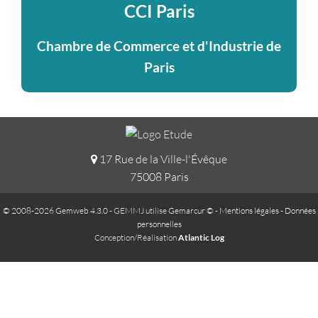
CCI Paris
Chambre de Commerce et d'Industrie de
Paris
17 Rue de la Ville-l'Évêque
75008 Paris
© 2008-2026 Gemweb 4.3.0
- GEMMJ utilise
Gemarcur ©
-
Mentions légales
-
Données
personnelles
Conception/Réalisation
Atlantic Log