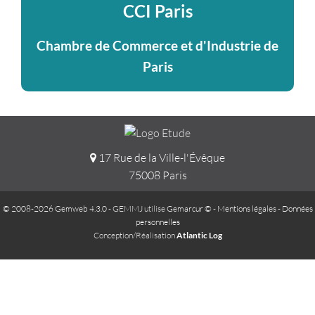
CCI Paris
Chambre de Commerce et d'Industrie de
Paris
17 Rue de la Ville-l'Évêque
75008 Paris
© 2008-2026 Gemweb 4.3.0
- GEMMJ utilise
Gemarcur ©
-
Mentions légales
-
Données
personnelles
Conception/Réalisation
Atlantic Log