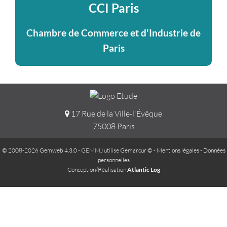
CCI Paris
Chambre de Commerce et d'Industrie de
Paris
17 Rue de la Ville-l'Évêque
75008 Paris
© 2008-2026 Gemweb 4.3.0
- GEMMJ utilise
Gemarcur ©
-
Mentions légales
-
Données
personnelles
Conception/Réalisation
Atlantic Log