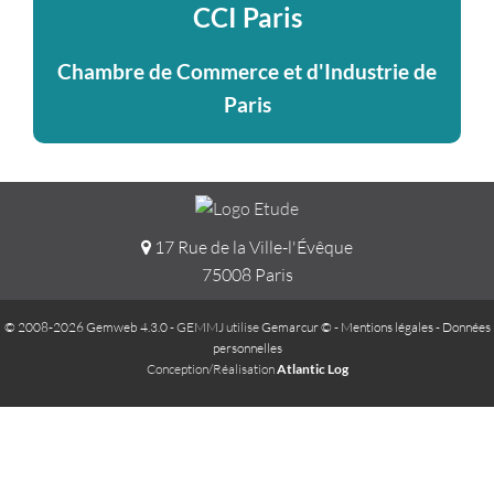
CCI Paris
Chambre de Commerce et d'Industrie de
Paris
17 Rue de la Ville-l'Évêque
75008 Paris
© 2008-2026 Gemweb 4.3.0
- GEMMJ utilise
Gemarcur ©
-
Mentions légales
-
Données
personnelles
Conception/Réalisation
Atlantic Log