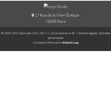
17 Rue de la Ville-l'Évêque
75008 Paris
© 2008-2026 Gemweb 4.3.0
- GEMMJ utilise
Gemarcur ©
-
Mentions légales
-
Données
personnelles
Conception/Réalisation
Atlantic Log