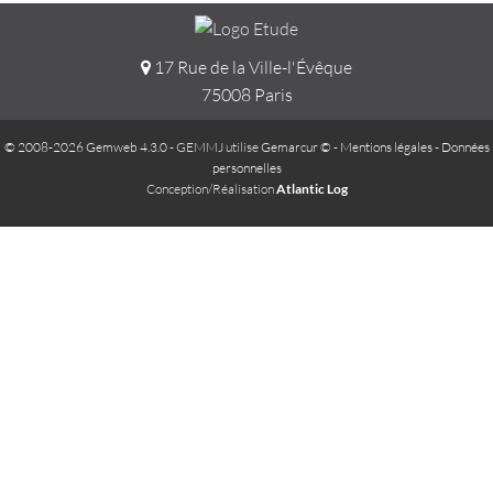
17 Rue de la Ville-l'Évêque
75008 Paris
© 2008-2026 Gemweb 4.3.0
- GEMMJ utilise
Gemarcur ©
-
Mentions légales
-
Données
personnelles
Conception/Réalisation
Atlantic Log