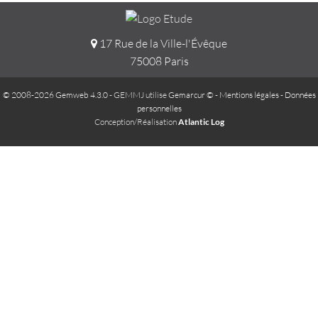
17 Rue de la Ville-l'Évêque
75008 Paris
© 2008-2026 Gemweb 4.3.0
- GEMMJ utilise
Gemarcur ©
-
Mentions légales
-
Données
personnelles
Conception/Réalisation
Atlantic Log