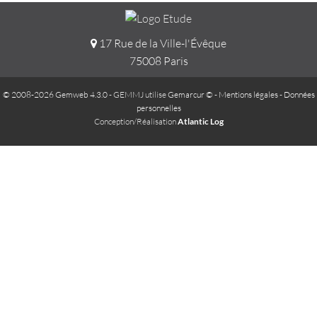
17 Rue de la Ville-l'Évêque
75008 Paris
© 2008-2026 Gemweb 4.3.0
- GEMMJ utilise
Gemarcur ©
-
Mentions légales
-
Données
personnelles
Conception/Réalisation
Atlantic Log