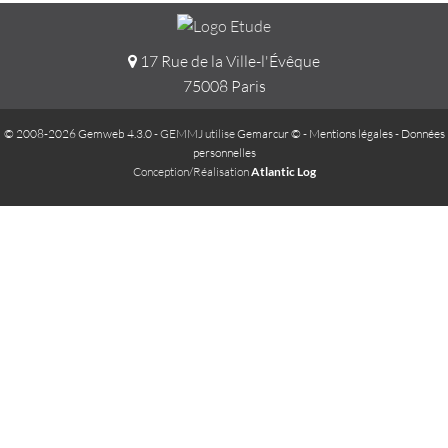
17 Rue de la Ville-l'Évêque
75008 Paris
© 2008-2026 Gemweb 4.3.0
- GEMMJ utilise
Gemarcur ©
-
Mentions légales
-
Données
personnelles
Conception/Réalisation
Atlantic Log