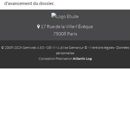
d'avancement du dossier.
17 Rue de la Ville-l'Évêque
75008 Paris
© 2008-2026 Gemweb 4.3.0
- GEMMJ utilise
Gemarcur ©
-
Mentions légales
-
Données
personnelles
Conception/Réalisation
Atlantic Log