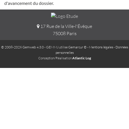
d'avancement du dossier.
17 Rue de la Ville-l'Évêque
75008 Paris
© 2008-2026 Gemweb 4.3.0
- GEMMJ utilise
Gemarcur ©
-
Mentions légales
-
Données
personnelles
Conception/Réalisation
Atlantic Log