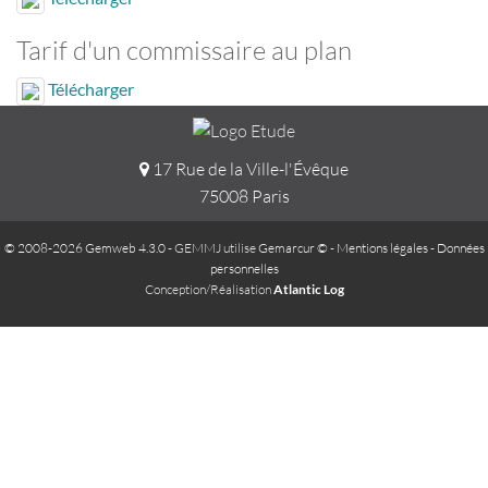
Tarif d'un commissaire au plan
Télécharger
17 Rue de la Ville-l'Évêque
75008 Paris
© 2008-2026 Gemweb 4.3.0
- GEMMJ utilise
Gemarcur ©
-
Mentions légales
-
Données
personnelles
Conception/Réalisation
Atlantic Log