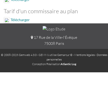
Tarif d'un commissaire au plan
Télécharger
17 Rue de la Ville-l'Évêque
75008 Paris
© 2008-2026 Gemweb 4.3.0
- GEMMJ utilise
Gemarcur ©
-
Mentions légales
-
Données
personnelles
Conception/Réalisation
Atlantic Log