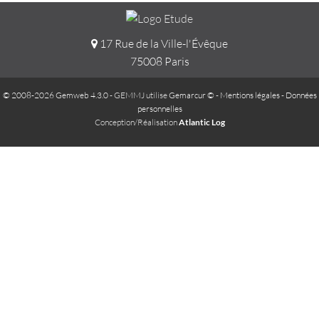
17 Rue de la Ville-l'Évêque
75008 Paris
© 2008-2026 Gemweb 4.3.0
- GEMMJ utilise
Gemarcur ©
-
Mentions légales
-
Données
personnelles
Conception/Réalisation
Atlantic Log